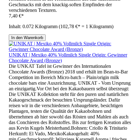
Geschmacks mit dem knackig-soften Empfinden der
verschiedenen Texturen.
7,40 €*
Inhalt:
0.072 Kilogramm
(102,78 €* = 1 Kilogramm)
In den Warenkorb
UNIKAT | Mexiko 40% Vollmilch Single Origin: Gewinner
Chocolate Award (Bronze)
Die UNKAT Tafel ist Gewinner des Internationalen
Chocolate Awards (Bronze) 2018 und erhält im Bean-to-Bar
Competition im Bereich Micro-batch – Plain/origin milk
chocolate bars eine Auszeichnung. UNIKAT - Vom Ursprung
an einzigartig.Vor Ort bei den Kakaobauern selbst überzeugt:
Die UNIKAT Kollektion steht für den puren und natürlichen
Kakaogeschmack der besuchten Ursprungsländer. Dafür
reisen wir in die verschiedenen Anbaugebiete, besichtigen
Plantagen, testen die Qualität der Kakaobohnen und
übernehmen ab hier sowohl das Rösten und Mahlen als auch
das Conchieren des Rohstoffes. Bis zur fertigen Kreation alles
aus Kevin Kugels Meisterhand.Bohnen: Criollo & Trinitario
Herkunft: El Vado, MexikoKakaogehalt: 40%
min.Geschmacksprofil: Würziges Karamell Aroma | frisches