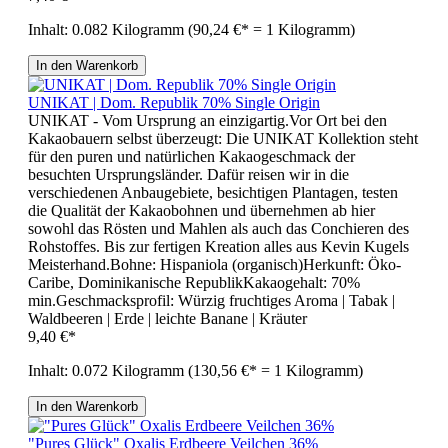
Inhalt:
0.082 Kilogramm
(90,24 €* = 1 Kilogramm)
In den Warenkorb
UNIKAT | Dom. Republik 70% Single Origin
UNIKAT - Vom Ursprung an einzigartig.Vor Ort bei den
Kakaobauern selbst überzeugt: Die UNIKAT Kollektion steht
für den puren und natürlichen Kakaogeschmack der
besuchten Ursprungsländer. Dafür reisen wir in die
verschiedenen Anbaugebiete, besichtigen Plantagen, testen
die Qualität der Kakaobohnen und übernehmen ab hier
sowohl das Rösten und Mahlen als auch das Conchieren des
Rohstoffes. Bis zur fertigen Kreation alles aus Kevin Kugels
Meisterhand.Bohne: Hispaniola (organisch)Herkunft: Öko-
Caribe, Dominikanische RepublikKakaogehalt: 70%
min.Geschmacksprofil: Würzig fruchtiges Aroma | Tabak |
Waldbeeren | Erde | leichte Banane | Kräuter
9,40 €*
Inhalt:
0.072 Kilogramm
(130,56 €* = 1 Kilogramm)
In den Warenkorb
"Pures Glück" Oxalis Erdbeere Veilchen 36%