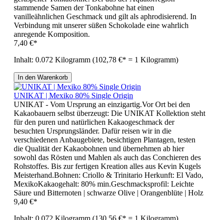
stammende Samen der Tonkabohne hat einen
vanilleähnlichen Geschmack und gilt als aphrodisierend. In
Verbindung mit unserer süßen Schokolade eine wahrlich
anregende Komposition.
7,40 €*
Inhalt:
0.072 Kilogramm
(102,78 €* = 1 Kilogramm)
In den Warenkorb
UNIKAT | Mexiko 80% Single Origin
UNIKAT - Vom Ursprung an einzigartig.Vor Ort bei den
Kakaobauern selbst überzeugt: Die UNIKAT Kollektion steht
für den puren und natürlichen Kakaogeschmack der
besuchten Ursprungsländer. Dafür reisen wir in die
verschiedenen Anbaugebiete, besichtigen Plantagen, testen
die Qualität der Kakaobohnen und übernehmen ab hier
sowohl das Rösten und Mahlen als auch das Conchieren des
Rohstoffes. Bis zur fertigen Kreation alles aus Kevin Kugels
Meisterhand.Bohnen: Criollo & Trinitario Herkunft: El Vado,
MexikoKakaogehalt: 80% min.Geschmacksprofil: Leichte
Säure und Bitternoten | schwarze Olive | Orangenblüte | Holz
9,40 €*
Inhalt:
0.072 Kilogramm
(130,56 €* = 1 Kilogramm)