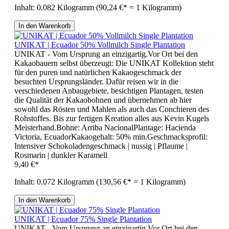
Inhalt:
0.082 Kilogramm
(90,24 €* = 1 Kilogramm)
In den Warenkorb
UNIKAT | Ecuador 50% Vollmilch Single Plantation
UNIKAT - Vom Ursprung an einzigartig.Vor Ort bei den
Kakaobauern selbst überzeugt: Die UNIKAT Kollektion steht
für den puren und natürlichen Kakaogeschmack der
besuchten Ursprungsländer. Dafür reisen wir in die
verschiedenen Anbaugebiete, besichtigen Plantagen, testen
die Qualität der Kakaobohnen und übernehmen ab hier
sowohl das Rösten und Mahlen als auch das Conchieren des
Rohstoffes. Bis zur fertigen Kreation alles aus Kevin Kugels
Meisterhand.Bohne: Arriba NacionalPlantage: Hacienda
Victoria, EcuadorKakaogehalt: 50% min.Geschmacksprofil:
Intensiver Schokoladengeschmack | nussig | Pflaume |
Rosmarin | dunkler Karamell
9,40 €*
Inhalt:
0.072 Kilogramm
(130,56 €* = 1 Kilogramm)
In den Warenkorb
UNIKAT | Ecuador 75% Single Plantation
UNIKAT - Vom Ursprung an einzigartig.Vor Ort bei den