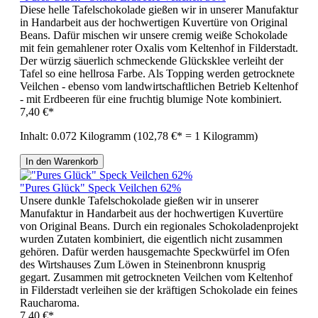
Diese helle Tafelschokolade gießen wir in unserer Manufaktur
in Handarbeit aus der hochwertigen Kuvertüre von Original
Beans. Dafür mischen wir unsere cremig weiße Schokolade
mit fein gemahlener roter Oxalis vom Keltenhof in Filderstadt.
Der würzig säuerlich schmeckende Glücksklee verleiht der
Tafel so eine hellrosa Farbe. Als Topping werden getrocknete
Veilchen - ebenso vom landwirtschaftlichen Betrieb Keltenhof
- mit Erdbeeren für eine fruchtig blumige Note kombiniert.
7,40 €*
Inhalt:
0.072 Kilogramm
(102,78 €* = 1 Kilogramm)
In den Warenkorb
"Pures Glück" Speck Veilchen 62%
Unsere dunkle Tafelschokolade gießen wir in unserer
Manufaktur in Handarbeit aus der hochwertigen Kuvertüre
von Original Beans. Durch ein regionales Schokoladenprojekt
wurden Zutaten kombiniert, die eigentlich nicht zusammen
gehören. Dafür werden hausgemachte Speckwürfel im Ofen
des Wirtshauses Zum Löwen in Steinenbronn knusprig
gegart. Zusammen mit getrockneten Veilchen vom Keltenhof
in Filderstadt verleihen sie der kräftigen Schokolade ein feines
Raucharoma.
7,40 €*