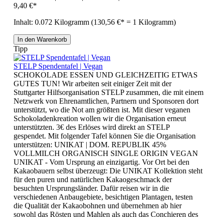
9,40 €*
Inhalt:
0.072 Kilogramm
(130,56 €* = 1 Kilogramm)
In den Warenkorb
Tipp
STELP Spendentafel | Vegan
SCHOKOLADE ESSEN UND GLEICHZEITIG ETWAS
GUTES TUN! Wir arbeiten seit einiger Zeit mit der
Stuttgarter Hilfsorganisation STELP zusammen, die mit einem
Netzwerk von Ehrenamtlichen, Partnern und Sponsoren dort
unterstützt, wo die Not am größten ist. Mit dieser veganen
Schokoladenkreation wollen wir die Organisation erneut
unterstützten. 3€ des Erlöses wird direkt an STELP
gespendet. Mit folgender Tafel können Sie die Organisation
unterstützen: UNIKAT | DOM. REPUBLIK 45%
VOLLMILCH ORGANISCH SINGLE ORIGIN VEGAN
UNIKAT - Vom Ursprung an einzigartig. Vor Ort bei den
Kakaobauern selbst überzeugt: Die UNIKAT Kollektion steht
für den puren und natürlichen Kakaogeschmack der
besuchten Ursprungsländer. Dafür reisen wir in die
verschiedenen Anbaugebiete, besichtigen Plantagen, testen
die Qualität der Kakaobohnen und übernehmen ab hier
sowohl das Rösten und Mahlen als auch das Conchieren des