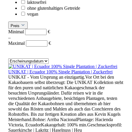
laktosefrei
ohne glutenhaltiges Getreide
vegan
Preis
Minimal
€
–
Maximal
€
UNIKAT | Ecuador 100% Single Plantation | Zuckerfrei
UNIKAT - Vom Ursprung an einzigartig.Vor Ort bei den
Kakaobauern selbst überzeugt: Die UNIKAT Kollektion steht
für den puren und natürlichen Kakaogeschmack der
besuchten Ursprungsländer. Dafür reisen wir in die
verschiedenen Anbaugebiete, besichtigen Plantagen, testen
die Qualität der Kakaobohnen und übernehmen ab hier
sowohl das Rösten und Mahlen als auch das Conchieren des
Rohstoffes. Bis zur fertigen Kreation alles aus Kevin Kugels
Meisterhand.Bohne: Arriba NacionalPlantage: Hacienda
Victoria, EcuadorKakaogehalt: 100% min.Geschmacksprofil:
Sauerkirsche | Lakritz | Haselnuss | Heu