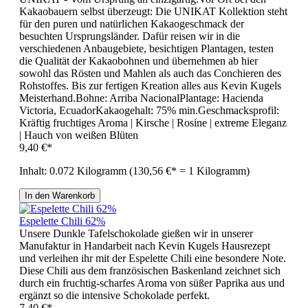
Kakaobauern selbst überzeugt: Die UNIKAT Kollektion steht
für den puren und natürlichen Kakaogeschmack der
besuchten Ursprungsländer. Dafür reisen wir in die
verschiedenen Anbaugebiete, besichtigen Plantagen, testen
die Qualität der Kakaobohnen und übernehmen ab hier
sowohl das Rösten und Mahlen als auch das Conchieren des
Rohstoffes. Bis zur fertigen Kreation alles aus Kevin Kugels
Meisterhand.Bohne: Arriba NacionalPlantage: Hacienda
Victoria, EcuadorKakaogehalt: 75% min.Geschmacksprofil:
Kräftig fruchtiges Aroma | Kirsche | Rosine | extreme Eleganz
| Hauch von weißen Blüten
9,40 €*
Inhalt:
0.072 Kilogramm
(130,56 €* = 1 Kilogramm)
In den Warenkorb
Espelette Chili 62%
Unsere Dunkle Tafelschokolade gießen wir in unserer
Manufaktur in Handarbeit nach Kevin Kugels Hausrezept
und verleihen ihr mit der Espelette Chili eine besondere Note.
Diese Chili aus dem französischen Baskenland zeichnet sich
durch ein fruchtig-scharfes Aroma von süßer Paprika aus und
ergänzt so die intensive Schokolade perfekt.
7,40 €*