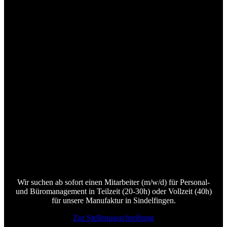
Unsere offenen Stellen
Kaufmännische Angestellte (m/w/d)
mit Schwerpunkt
Personalmanagement in Teil- oder
Vollzeit
Wir suchen ab sofort einen Mitarbeiter (m/w/d) für Personal-
und Büromanagement in Teilzeit (20-30h) oder Vollzeit (40h)
für unsere Manufaktur in Sindelfingen.
Zur Stellenausschreibung