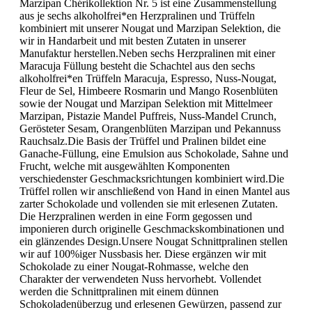
Marzipan Chérikollektion Nr. 5 ist eine Zusammenstellung
aus je sechs alkoholfrei*en Herzpralinen und Trüffeln
kombiniert mit unserer Nougat und Marzipan Selektion, die
wir in Handarbeit und mit besten Zutaten in unserer
Manufaktur herstellen.Neben sechs Herzpralinen mit einer
Maracuja Füllung besteht die Schachtel aus den sechs
alkoholfrei*en Trüffeln Maracuja, Espresso, Nuss-Nougat,
Fleur de Sel, Himbeere Rosmarin und Mango Rosenblüten
sowie der Nougat und Marzipan Selektion mit Mittelmeer
Marzipan, Pistazie Mandel Puffreis, Nuss-Mandel Crunch,
Gerösteter Sesam, Orangenblüten Marzipan und Pekannuss
Rauchsalz.Die Basis der Trüffel und Pralinen bildet eine
Ganache-Füllung, eine Emulsion aus Schokolade, Sahne und
Frucht, welche mit ausgewählten Komponenten
verschiedenster Geschmacksrichtungen kombiniert wird.Die
Trüffel rollen wir anschließend von Hand in einen Mantel aus
zarter Schokolade und vollenden sie mit erlesenen Zutaten.
Die Herzpralinen werden in eine Form gegossen und
imponieren durch originelle Geschmackskombinationen und
ein glänzendes Design.Unsere Nougat Schnittpralinen stellen
wir auf 100%iger Nussbasis her. Diese ergänzen wir mit
Schokolade zu einer Nougat-Rohmasse, welche den
Charakter der verwendeten Nuss hervorhebt. Vollendet
werden die Schnittpralinen mit einem dünnen
Schokoladenüberzug und erlesenen Gewürzen, passend zur