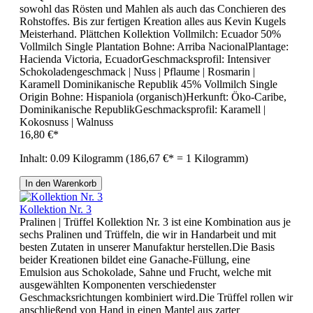
sowohl das Rösten und Mahlen als auch das Conchieren des
Rohstoffes. Bis zur fertigen Kreation alles aus Kevin Kugels
Meisterhand. Plättchen Kollektion Vollmilch: Ecuador 50%
Vollmilch Single Plantation Bohne: Arriba NacionalPlantage:
Hacienda Victoria, EcuadorGeschmacksprofil: Intensiver
Schokoladengeschmack | Nuss | Pflaume | Rosmarin |
Karamell Dominikanische Republik 45% Vollmilch Single
Origin Bohne: Hispaniola (organisch)Herkunft: Öko-Caribe,
Dominikanische RepublikGeschmacksprofil: Karamell |
Kokosnuss | Walnuss
16,80 €*
Inhalt:
0.09 Kilogramm
(186,67 €* = 1 Kilogramm)
In den Warenkorb
Kollektion Nr. 3
Pralinen | Trüffel Kollektion Nr. 3 ist eine Kombination aus je
sechs Pralinen und Trüffeln, die wir in Handarbeit und mit
besten Zutaten in unserer Manufaktur herstellen.Die Basis
beider Kreationen bildet eine Ganache-Füllung, eine
Emulsion aus Schokolade, Sahne und Frucht, welche mit
ausgewählten Komponenten verschiedenster
Geschmacksrichtungen kombiniert wird.Die Trüffel rollen wir
anschließend von Hand in einen Mantel aus zarter