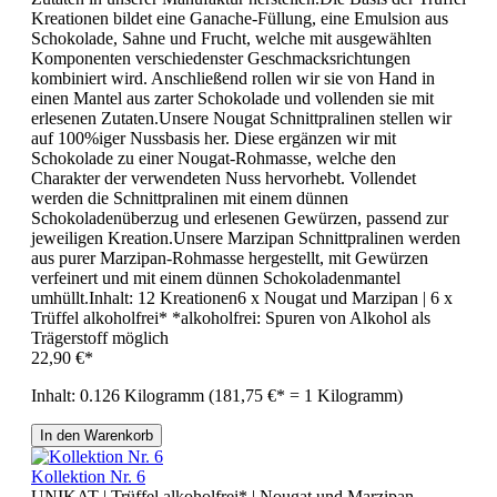
Kreationen bildet eine Ganache-Füllung, eine Emulsion aus
Schokolade, Sahne und Frucht, welche mit ausgewählten
Komponenten verschiedenster Geschmacksrichtungen
kombiniert wird. Anschließend rollen wir sie von Hand in
einen Mantel aus zarter Schokolade und vollenden sie mit
erlesenen Zutaten.Unsere Nougat Schnittpralinen stellen wir
auf 100%iger Nussbasis her. Diese ergänzen wir mit
Schokolade zu einer Nougat-Rohmasse, welche den
Charakter der verwendeten Nuss hervorhebt. Vollendet
werden die Schnittpralinen mit einem dünnen
Schokoladenüberzug und erlesenen Gewürzen, passend zur
jeweiligen Kreation.Unsere Marzipan Schnittpralinen werden
aus purer Marzipan-Rohmasse hergestellt, mit Gewürzen
verfeinert und mit einem dünnen Schokoladenmantel
umhüllt.Inhalt: 12 Kreationen6 x Nougat und Marzipan | 6 x
Trüffel alkoholfrei* *alkoholfrei: Spuren von Alkohol als
Trägerstoff möglich
22,90 €*
Inhalt:
0.126 Kilogramm
(181,75 €* = 1 Kilogramm)
In den Warenkorb
Kollektion Nr. 6
UNIKAT | Trüffel alkoholfrei* | Nougat und Marzipan