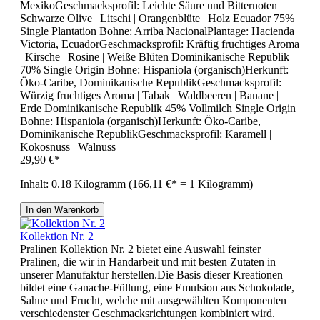
MexikoGeschmacksprofil: Leichte Säure und Bitternoten |
Schwarze Olive | Litschi | Orangenblüte | Holz Ecuador 75%
Single Plantation Bohne: Arriba NacionalPlantage: Hacienda
Victoria, EcuadorGeschmacksprofil: Kräftig fruchtiges Aroma
| Kirsche | Rosine | Weiße Blüten Dominikanische Republik
70% Single Origin Bohne: Hispaniola (organisch)Herkunft:
Öko-Caribe, Dominikanische RepublikGeschmacksprofil:
Würzig fruchtiges Aroma | Tabak | Waldbeeren | Banane |
Erde Dominikanische Republik 45% Vollmilch Single Origin
Bohne: Hispaniola (organisch)Herkunft: Öko-Caribe,
Dominikanische RepublikGeschmacksprofil: Karamell |
Kokosnuss | Walnuss
29,90 €*
Inhalt:
0.18 Kilogramm
(166,11 €* = 1 Kilogramm)
In den Warenkorb
Kollektion Nr. 2
Pralinen Kollektion Nr. 2 bietet eine Auswahl feinster
Pralinen, die wir in Handarbeit und mit besten Zutaten in
unserer Manufaktur herstellen.Die Basis dieser Kreationen
bildet eine Ganache-Füllung, eine Emulsion aus Schokolade,
Sahne und Frucht, welche mit ausgewählten Komponenten
verschiedenster Geschmacksrichtungen kombiniert wird.