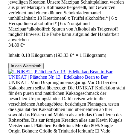
jeweiligen Kreation.Unsere Marzipan Schnittplalinen werden
aus purer Marzipan-Rohmasse hergestellt, mit Gewürzen
verfeinert und einem dünnen Schokoladenmantel
umhüllt.Inhalt: 18 Kreationen6 x Trüffel alkoholfrei* | 6 x
Herzpralinen alkoholfrei* | 6 x Nougat und
Marzipan*alkoholfrei: Spuren von Alkohol als Trägerstoff
möglichHinweis: Die Farbe kann aufgrund der Handarbeit
abweichen.
34,80 €*
Inhalt:
0.18 Kilogramm
(193,33 €* = 1 Kilogramm)
In den Warenkorb
UNIKAT | Plättchen Nr. 13 | Edelkakao Bean to Bar
UNIKAT - Vom Ursprung an einzigartig. Vor Ort bei den
Kakaobauern selbst überzeugt: Die UNIKAT Kollektion steht
für den puren und natürlichen Kakaogeschmack der
besuchten Ursprungsländer. Dafür reisen wir in die
verschiedenen Anbaugebiete, besichtigen Plantagen, testen
die Qualität der Kakaobohnen und übernehmen ab hier
sowohl das Rösten und Mahlen als auch das Conchieren des
Rohstoffes. Bis zur fertigen Kreation alles aus Kevin Kugels
Meisterhand. Plättchen Kollektion: Mexiko 80% Single
Origin Bohnen: Criollo & TrinitarioHerkunft: El Vado,