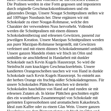
Die Pralinen werden in eine Form gegossen und imponieren
durch originelle Geschmackskombinationen und ein
glänzendes Design. Unsere Nougat Schnittpralinen stellen wir
auf 100%iger Nussbasis her. Diese ergänzen wir mit
Schokolade zu einer Nougat-Rohmasse, welche den
Charakter der verwendeten Nuss hervorhebt. Vollendet
werden die Schnittpralinen mit einem dünnen
Schokoladenüberzug und erlesenen Gewürzen, passend zur
jeweiligen Kreation. Unsere Marzipan Schnittpralinen werden
aus purer Marzipan-Rohmasse hergestellt, mit Gewürzen
verfeinert und mit einem dünnen Schokoladenmantel umhüllt.
Unsere ganzen Mandeln rösten wir frisch im Ofen und
umhüllen sie anschließend in Handarbeit mit dunkler
Schokolade nach Kevin Kugels Hausrezept. So wird die
Steinfrucht zum knackigen Geschmackserlebnis. Unsere
kandierten Orangenscheiben tauchen wir von Hand in dunkle
Schokolade nach Kevin Kugels Hausrezept. So entsteht aus
der herben Orange ein fruchtig-süßer Schokoladengenuss. Für
unsere Schokoladen Plättchen streichen wir dreierlei
Schokoladen hauchdünn von Hand auf und runden sie mit
erlesenen Zutaten ab. In kleine Plättchen geschnitten ergibt
dies ein wunderbares Zusammenspiel von Schokolade mit
gerösteten Espressobohnen und aromatischem Kakaobruch.
Ideal zum Kaffee oder zu einem Glas Wein. Unsere ganzen