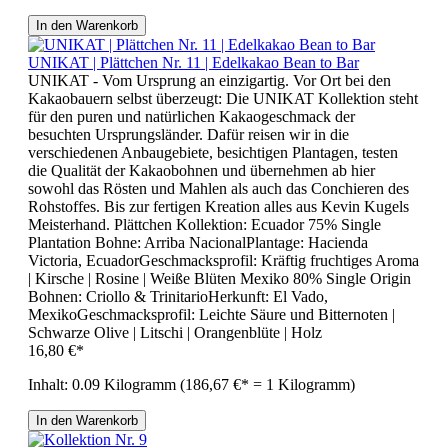
In den Warenkorb
UNIKAT | Plättchen Nr. 11 | Edelkakao Bean to Bar
UNIKAT - Vom Ursprung an einzigartig. Vor Ort bei den
Kakaobauern selbst überzeugt: Die UNIKAT Kollektion steht
für den puren und natürlichen Kakaogeschmack der
besuchten Ursprungsländer. Dafür reisen wir in die
verschiedenen Anbaugebiete, besichtigen Plantagen, testen
die Qualität der Kakaobohnen und übernehmen ab hier
sowohl das Rösten und Mahlen als auch das Conchieren des
Rohstoffes. Bis zur fertigen Kreation alles aus Kevin Kugels
Meisterhand. Plättchen Kollektion: Ecuador 75% Single
Plantation Bohne: Arriba NacionalPlantage: Hacienda
Victoria, EcuadorGeschmacksprofil: Kräftig fruchtiges Aroma
| Kirsche | Rosine | Weiße Blüten Mexiko 80% Single Origin
Bohnen: Criollo & TrinitarioHerkunft: El Vado,
MexikoGeschmacksprofil: Leichte Säure und Bitternoten |
Schwarze Olive | Litschi | Orangenblüte | Holz
16,80 €*
Inhalt:
0.09 Kilogramm
(186,67 €* = 1 Kilogramm)
In den Warenkorb