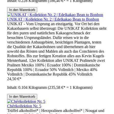
Inhalt:
0.228 Kilogramm
(186,40 €* = 1 Kilogramm)
In den Warenkorb
UNIKAT | Kollektion Nr. 2 | Edelkakao Bean to Bonbon
UNIKAT - Vom Ursprung an einzigartig. Vor Ort bei den
Kakaobauern selbst überzeugt: Die UNIKAT Kollektion steht
für den puren und natürlichen Kakaogeschmack der
besuchten Ursprungsländer. Dafür reisen wir in die
verschiedenen Anbaugebiete, besichtigen Plantagen, testen
die Qualität der Kakaobohnen und übernehmen ab hier
sowohl das Rösten und Mahlen als auch das Conchieren des
Rohstoffes. Bis zur fertigen Kreation alles aus Kevin Kugels
Meisterhand. 12er Kollektion aller UNIKAT PralinenJe zwei
Pralinen Mexiko 100% | Ecuador 100% | Dominikanische
Republik 100% | Ecuador 50% Vollmilch | Mexiko 40%
Vollmilch | Dominikanische Republik 45% Vollmilch
24,50 €*
Inhalt:
0.104 Kilogramm
(235,58 €* = 1 Kilogramm)
In den Warenkorb
Chérikollektion Nr. 5
Trüffel alkoholfrei* | Herzpralinen alkoholfrei* | Nougat und