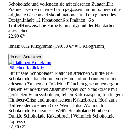
Schokolade und vollenden sie mit erlesenen Zutaten.Die
Pralinen werden in eine Form gegossen und imponieren durch
originelle Geschmackskombinationen und ein glänzendes
Design.Inhalt: 12 Kreationen6 x Pralinen | 6 x
TrüffelHinweis: Die Farbe kann aufgrund der Handarbeit
abweichen.
22,90 €*
Inhalt:
0.12 Kilogramm
(190,83 €* = 1 Kilogramm)
In den Warenkorb
Plättchen Kollektion
Für unsere Schokoladen Plättchen streichen wir dreierlei
Schokoladen hauchdünn von Hand auf und runden sie mit
erlesenen Zutaten ab. In kleine Plättchen geschnitten ergibt
dies ein wunderbares Zusammenspiel von Schokolade mit
gerösteten Espressobohnen, feinen Kokosraspeln, fruchtigem
Himbeer-Crisp und aromatischem Kakaobruch. Ideal zum
Kaffee oder zu einem Glas Wein. Inhalt:Vollmilch
Schokolade Kokosnuss | Weiße Schokolade Himbeere |
Dunkle Schokolade Kakaobruch | Vollmilch Schokolade
Espresso
22,70 €*