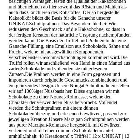
besichtigen Plantagen, testen die Qualität der Kakaobohnen
und übernehmen ab hier sowohl das Rösten und Mahlen als
auch das Conchieren des Rohstoffes. Der so hergestellte
Kakaolikör bildet die Basis für die Ganache unserer
UNIKAT-Schnittpralinen. Das Besondere hierbei: Wir
reduzieren den Geschmack auf die Kakaobohne, so dass in
der fertigen Kreation der natürliche Ursprung nachempfunden
werden kann. Die Basis der Trüffel und Pralinen bildet eine
Ganache-Füllung, eine Emulsion aus Schokolade, Sahne und
Frucht, welche mit ausgewählten Komponenten
verschiedenster Geschmacksrichtungen kombiniert wird.Die
Trüffel rollen wir anschließend von Hand in einen Mantel aus
zarter Schokolade und vollenden sie mit erlesenen
Zutaten.Die Pralinen werden in eine Form gegossen und
imponieren durch originelle Geschmackskombinationen und
ein glänzendes Design.Unsere Nougat Schnittpralinen stellen
wir auf 100%iger Nussbasis her. Diese ergänzen wir mit
Schokolade zu einer Nougat-Rohmasse, welche den
Charakter der verwendeten Nuss hervorhebt. Vollendet
werden die Schnittpralinen mit einem dünnen
Schokoladenüberzug und erlesenen Gewürzen, passend zur
jeweiligen Kreation.Unsere Marzipan Schnittpralinen werden
aus purer Marzipan-Rohmasse hergestellt, mit Gewürzen
verfeinert und mit einem dünnen Schokoladenmantel
umhüllt.Inhalt: 48 Kreationen6 x Trüffel I 12 x UNIKAT | 12