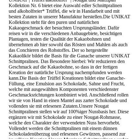
Kollektion Nr. 6 bietet eine Auswahl edler Schnittpralinen
und alkoholfreier* Trüffel, die wir in Handarbeit und mit
besten Zutaten in unserer Manufaktur herstellen.Die UNIKAT
Kollektion steht für den puren und natürlichen
Kakaogeschmack der besuchten Ursprungsländer. Dafür
reisen wir in die verschiedenen Anbaugebiete, besichtigen
Plantagen, testen die Qualität der Kakaobohnen und
übernehmen ab hier sowohl das Rösten und Mahlen als auch
das Conchieren des Rohstoffes. Der so hergestellte
Kakaolikör bildet die Basis für die Ganache unserer UNIKAT
Schnittpralinen. Das Besondere hierbei: Wir reduzieren den
Geschmack auf die Kakaobohne, so dass in der fertigen
Kreation der natürliche Ursprung nachempfunden werden
kann.Die Basis der Trüffel Kreationen bildet eine Ganache-
Füllung, eine Emulsion aus Schokolade, Sahne und Frucht,
welche mit ausgewählten Komponenten verschiedenster
Geschmacksrichtungen kombiniert wird. Anschließend rollen
wir sie von Hand in einen Mantel aus zarter Schokolade und
vollenden sie mit erlesenen Zutaten.Unsere Nougat
Schnittpralinen stellen wir auf 100%iger Nussbasis her. Diese
ergänzen wir mit Schokolade zu einer Nougat-Rohmasse,
welche den Charakter der verwendeten Nuss hervorhebt.
Vollendet werden die Schnittpralinen mit einem dünnen
Schokoladenüberzug und erlesenen Gewürzen, passend zur