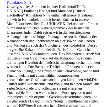
Kollektion Nr. 9
Unser gesamtes Sortiment in einer Kollektion!Trüffel |
UNIKAT | Pralinen | Nougat und Marzipan | Trüffel
alkoholfrei* Kollektion Nr. 9 enthält all unsere Kreationen,
die wir in Handarbeit und mit besten Zutaten in unserer
Manufaktur herstellen.Die UNIKAT Kollektion steht für den
puren und natürlichen Kakaogeschmack der besuchten
Ursprungsländer. Dafür reisen wir in die verschiedenen
Anbaugebiete, besichtigen Plantagen, testen die Qualität der
Kakaobohnen und übernehmen ab hier sowohl das Rösten
und Mahlen als auch das Conchieren des Rohstoffes. Der so
hergestellte Kakaolikör bildet die Basis für die Ganache
unserer UNIKAT-Schnittpralinen. Das Besondere hierbei: Wir
reduzieren den Geschmack auf die Kakaobohne, so dass in
der fertigen Kreation der natürliche Ursprung nachempfunden
werden kann. Die Basis der Trüffel und Pralinen bildet eine
Ganache-Füllung, eine Emulsion aus Schokolade, Sahne und
Frucht, welche mit ausgewählten Komponenten
verschiedenster Geschmacksrichtungen kombiniert wird.Die
Trüffel rollen wir anschließend von Hand in einen Mantel aus
zarter Schokolade und vollenden sie mit erlesenen
Zutaten.Die Pralinen werden in eine Form gegossen und
imponieren durch originelle Geschmackskombinationen und
ein glänzendes Design.Unsere Nougat Schnittpralinen stellen
wir auf 100%iger Nussbasis her. Diese ergänzen wir mit