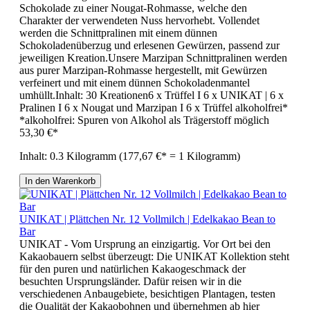
Schokolade zu einer Nougat-Rohmasse, welche den
Charakter der verwendeten Nuss hervorhebt. Vollendet
werden die Schnittpralinen mit einem dünnen
Schokoladenüberzug und erlesenen Gewürzen, passend zur
jeweiligen Kreation.Unsere Marzipan Schnittpralinen werden
aus purer Marzipan-Rohmasse hergestellt, mit Gewürzen
verfeinert und mit einem dünnen Schokoladenmantel
umhüllt.Inhalt: 30 Kreationen6 x Trüffel I 6 x UNIKAT | 6 x
Pralinen I 6 x Nougat und Marzipan I 6 x Trüffel alkoholfrei*
*alkoholfrei: Spuren von Alkohol als Trägerstoff möglich
53,30 €*
Inhalt:
0.3 Kilogramm
(177,67 €* = 1 Kilogramm)
In den Warenkorb
UNIKAT | Plättchen Nr. 12 Vollmilch | Edelkakao Bean to
Bar
UNIKAT - Vom Ursprung an einzigartig. Vor Ort bei den
Kakaobauern selbst überzeugt: Die UNIKAT Kollektion steht
für den puren und natürlichen Kakaogeschmack der
besuchten Ursprungsländer. Dafür reisen wir in die
verschiedenen Anbaugebiete, besichtigen Plantagen, testen
die Qualität der Kakaobohnen und übernehmen ab hier