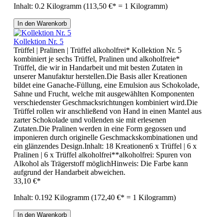
Inhalt:
0.2 Kilogramm
(113,50 €* = 1 Kilogramm)
In den Warenkorb
Kollektion Nr. 5
Trüffel | Pralinen | Trüffel alkoholfrei* Kollektion Nr. 5
kombiniert je sechs Trüffel, Pralinen und alkoholfreie*
Trüffel, die wir in Handarbeit und mit besten Zutaten in
unserer Manufaktur herstellen.Die Basis aller Kreationen
bildet eine Ganache-Füllung, eine Emulsion aus Schokolade,
Sahne und Frucht, welche mit ausgewählten Komponenten
verschiedenster Geschmacksrichtungen kombiniert wird.Die
Trüffel rollen wir anschließend von Hand in einen Mantel aus
zarter Schokolade und vollenden sie mit erlesenen
Zutaten.Die Pralinen werden in eine Form gegossen und
imponieren durch originelle Geschmackskombinationen und
ein glänzendes Design.Inhalt: 18 Kreationen6 x Trüffel | 6 x
Pralinen | 6 x Trüffel alkoholfrei**alkoholfrei: Spuren von
Alkohol als Trägerstoff möglichHinweis: Die Farbe kann
aufgrund der Handarbeit abweichen.
33,10 €*
Inhalt:
0.192 Kilogramm
(172,40 €* = 1 Kilogramm)
In den Warenkorb