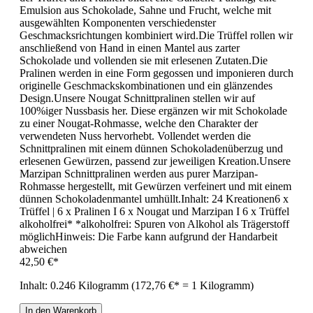
Emulsion aus Schokolade, Sahne und Frucht, welche mit
ausgewählten Komponenten verschiedenster
Geschmacksrichtungen kombiniert wird.Die Trüffel rollen wir
anschließend von Hand in einen Mantel aus zarter
Schokolade und vollenden sie mit erlesenen Zutaten.Die
Pralinen werden in eine Form gegossen und imponieren durch
originelle Geschmackskombinationen und ein glänzendes
Design.Unsere Nougat Schnittpralinen stellen wir auf
100%iger Nussbasis her. Diese ergänzen wir mit Schokolade
zu einer Nougat-Rohmasse, welche den Charakter der
verwendeten Nuss hervorhebt. Vollendet werden die
Schnittpralinen mit einem dünnen Schokoladenüberzug und
erlesenen Gewürzen, passend zur jeweiligen Kreation.Unsere
Marzipan Schnittpralinen werden aus purer Marzipan-
Rohmasse hergestellt, mit Gewürzen verfeinert und mit einem
dünnen Schokoladenmantel umhüllt.Inhalt: 24 Kreationen6 x
Trüffel | 6 x Pralinen I 6 x Nougat und Marzipan I 6 x Trüffel
alkoholfrei* *alkoholfrei: Spuren von Alkohol als Trägerstoff
möglichHinweis: Die Farbe kann aufgrund der Handarbeit
abweichen
42,50 €*
Inhalt:
0.246 Kilogramm
(172,76 €* = 1 Kilogramm)
In den Warenkorb