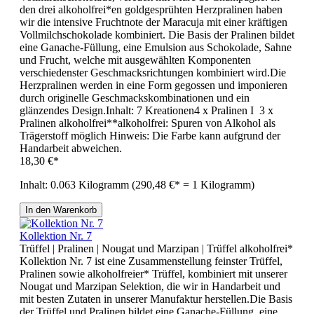
den drei alkoholfrei*en goldgesprühten Herzpralinen haben
wir die intensive Fruchtnote der Maracuja mit einer kräftigen
Vollmilchschokolade kombiniert. Die Basis der Pralinen bildet
eine Ganache-Füllung, eine Emulsion aus Schokolade, Sahne
und Frucht, welche mit ausgewählten Komponenten
verschiedenster Geschmacksrichtungen kombiniert wird.Die
Herzpralinen werden in eine Form gegossen und imponieren
durch originelle Geschmackskombinationen und ein
glänzendes Design.Inhalt: 7 Kreationen4 x Pralinen I 3 x
Pralinen alkoholfrei**alkoholfrei: Spuren von Alkohol als
Trägerstoff möglich Hinweis: Die Farbe kann aufgrund der
Handarbeit abweichen.
18,30 €*
Inhalt:
0.063 Kilogramm
(290,48 €* = 1 Kilogramm)
In den Warenkorb
Kollektion Nr. 7
Trüffel | Pralinen | Nougat und Marzipan | Trüffel alkoholfrei*
Kollektion Nr. 7 ist eine Zusammenstellung feinster Trüffel,
Pralinen sowie alkoholfreier* Trüffel, kombiniert mit unserer
Nougat und Marzipan Selektion, die wir in Handarbeit und
mit besten Zutaten in unserer Manufaktur herstellen.Die Basis
der Trüffel und Pralinen bildet eine Ganache-Füllung, eine