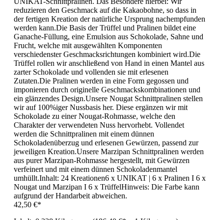
UNIKAT-Schnittpralinen. Das Besondere hierbei: Wir
reduzieren den Geschmack auf die Kakaobohne, so dass in
der fertigen Kreation der natürliche Ursprung nachempfunden
werden kann.Die Basis der Trüffel und Pralinen bildet eine
Ganache-Füllung, eine Emulsion aus Schokolade, Sahne und
Frucht, welche mit ausgewählten Komponenten
verschiedenster Geschmacksrichtungen kombiniert wird.Die
Trüffel rollen wir anschließend von Hand in einen Mantel aus
zarter Schokolade und vollenden sie mit erlesenen
Zutaten.Die Pralinen werden in eine Form gegossen und
imponieren durch originelle Geschmackskombinationen und
ein glänzendes Design.Unsere Nougat Schnittpralinen stellen
wir auf 100%iger Nussbasis her. Diese ergänzen wir mit
Schokolade zu einer Nougat-Rohmasse, welche den
Charakter der verwendeten Nuss hervorhebt. Vollendet
werden die Schnittpralinen mit einem dünnen
Schokoladenüberzug und erlesenen Gewürzen, passend zur
jeweiligen Kreation.Unsere Marzipan Schnittpralinen werden
aus purer Marzipan-Rohmasse hergestellt, mit Gewürzen
verfeinert und mit einem dünnen Schokoladenmantel
umhüllt.Inhalt: 24 Kreationen6 x UNIKAT | 6 x Pralinen I 6 x
Nougat und Marzipan I 6 x TrüffelHinweis: Die Farbe kann
aufgrund der Handarbeit abweichen.
42,50 €*