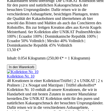
Kakaobauern selbst überzeugt: Die UNIKAT Kollektion steht
für den puren und natürlichen Kakaogeschmack der
besuchten Ursprungsländer. Dafür reisen wir in die
verschiedenen Anbaugebiete, besichtigen Plantagen, testen
die Qualität der Kakaobohnen und übernehmen ab hier
sowohl das Rösten und Mahlen als auch das Conchieren des
Rohstoffes. Bis zur fertigen Kreation alles aus Kevin Kugels
Meisterhand. 6er Kollektion aller UNIKAT PralinenMexiko
100% | Ecuador 100% | Dominikanische Republik 100% |
Ecuador 50% Vollmilch | Mexiko 40% Vollmilch |
Dominikanische Republik 45% Vollmilch
13,50 €*
Inhalt:
0.054 Kilogramm
(250,00 €* = 1 Kilogramm)
In den Warenkorb
Kollektion Nr. 10
48 Kreationen in einer Kollektion!Trüffel | 2 x UNIKAT | 2 x
Pralinen | 2 x Nougat und Marzipan | Trüffel alkoholfrei*
Kollektion Nr. 10 enthält all unsere Kreationen, die wir in
Handarbeit und mit besten Zutaten in unserer Manufaktur
herstellen.Die UNIKAT Kollektion steht für den puren und
natürlichen Kakaogeschmack der besuchten Ursprungsländer.
Dafür reisen wir in die verschiedenen Anbaugebiete,