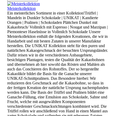
Meisterkollektion
Ein meisterliches Sortiment in einer Kollektion!Trüffel |
Mandeln in Dunkler Schokolade | UNIKAT | Kandierte
Orangen | Pralinen | Schokoladen Plättchen Dunkel mit
Kakaobruch/ Vollmilch mit Espresso | Nougat und Marzipan |
Piemonteser Haselnüsse in Vollmilch Schokolade Unsere
Meisterkollektion enthält die folgenden Kreationen, die wir in
Handarbeit und mit besten Zutaten in unserer Manufaktur
herstellen. Die UNIKAT Kollektion steht für den puren und
natürlichen Kakaogeschmack der besuchten Ursprungsländer.
Dafür reisen wir in die verschiedenen Anbaugebiete,
besichtigen Plantagen, testen die Qualität der Kakaobohnen
und übernehmen ab hier sowohl das Rösten und Mahlen als
auch das Conchieren des Rohstoffes. Der so hergestellte
Kakaolikör bildet die Basis für die Ganache unserer
UNIKAT-Schnittpralinen. Das Besondere hierbei: Wir
reduzieren den Geschmack auf die Kakaobohne, so dass in
der fertigen Kreation der natürliche Ursprung nachempfunden
werden kann. Die Basis der Trüffel und Pralinen bildet eine
Ganache-Füllung, eine Emulsion aus Schokolade, Sahne und
Frucht, welche mit ausgewählten Komponenten
verschiedenster Geschmacksrichtungen kombiniert wird. Die
Trüffel rollen wir anschließend von Hand in einen Mantel aus
zarter Schokolade und vollenden sie mit erlesenen Zutaten.