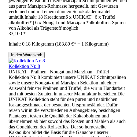
jeweiligen Kreation.Unsere Marzipan Schnittpralinen werden
aus purer Marzipan-Rohmasse hergestellt, mit Gewürzen
verfeinert und mit einem dünnen Schokoladenmantel
umhüllt.Inhalt: 18 Kreationen6 x UNIKAT | 6 x Trüffel
alkoholfrei* | 6 x Nougat und Marzipan *alkoholfrei: Spuren
von Alkohol als Trägerstoff möglich
33,10 €*
Inhalt:
0.18 Kilogramm
(183,89 €* = 1 Kilogramm)
In den Warenkorb
Kollektion Nr. 8
UNIKAT | Pralinen | Nougat und Marzipan | Trüffel
Kollektion Nr. 8 kombiniert unsere UNIKAT-Schnittpralinen
sowie unsere Nougat- und Marzipan Selektion mit einer
Auswahl feinster Pralinen und Trüffel, die wir in Handarbeit
und mit besten Zutaten in unserer Manufaktur herstellen.Die
UNIKAT Kollektion steht für den puren und natürlichen
Kakaogeschmack der besuchten Ursprungsländer. Dafür
reisen wir in die verschiedenen Anbaugebiete, besichtigen
Plantagen, testen die Qualität der Kakaobohnen und
übernehmen ab hier sowohl das Rösten und Mahlen als auch
das Conchieren des Rohstoffes. Der so hergestellte
Kakaolikör bildet die Basis für die Ganache unserer