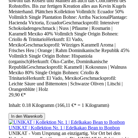
sowohl das Rösten und Mahlen als auch das Conchieren des
Rohstoffes. Bis zur fertigen Kreation alles aus Kevin Kugels
Meisterhand. Plättchen Kollektion Vollmilch: Ecuador 50%
Vollmilch Single Plantation Bohne: Arriba NacionalPlantage:
Hacienda Victoria, EcuadorGeschmacksprofil: Intensiver
Schokoladengeschmack | Nuss | Pflaume | Rosmarin |
Karamell Mexiko 40% Vollmilch Single Origin Bohnen:
Criollo & TrinitarioHerkunft: El Vado,
MexikoGeschmacksprofil: Würziges Karamell Aroma |
Frisches Heu | Orange | Rahm Dominikanische Republik 45%
Vollmilch Single Origin Bohne: Hispaniola
(organisch)Herkunft: Öko-Caribe, Dominikanische
RepublikGeschmacksprofil: Karamell | Kokosnuss | Walnuss
Mexiko 80% Single Origin Bohnen: Criollo &
TrinitarioHerkunft: El Vado, MexikoGeschmacksprofil:
Leichte Säure und Bitternoten | Schwarze Oliven | Litschi |
Orangenblüte | Holz
29,90 €*
Inhalt:
0.18 Kilogramm
(166,11 €* = 1 Kilogramm)
In den Warenkorb
UNIKAT | Kollektion Nr. 1 | Edelkakao Bean to Bonbon
UNIKAT - Vom Ursprung an einzigartig. Vor Ort bei den