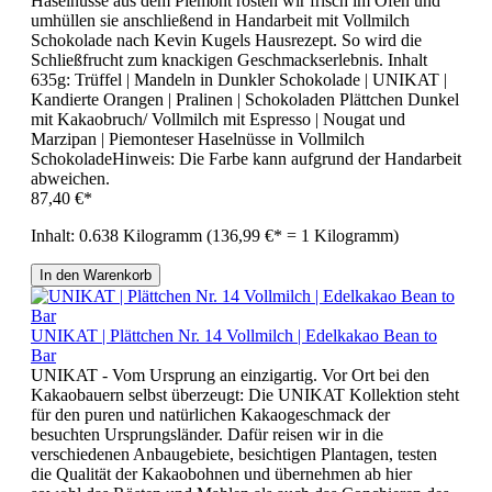
Haselnüsse aus dem Piemont rösten wir frisch im Ofen und
umhüllen sie anschließend in Handarbeit mit Vollmilch
Schokolade nach Kevin Kugels Hausrezept. So wird die
Schließfrucht zum knackigen Geschmackserlebnis. Inhalt
635g: Trüffel | Mandeln in Dunkler Schokolade | UNIKAT |
Kandierte Orangen | Pralinen | Schokoladen Plättchen Dunkel
mit Kakaobruch/ Vollmilch mit Espresso | Nougat und
Marzipan | Piemonteser Haselnüsse in Vollmilch
SchokoladeHinweis: Die Farbe kann aufgrund der Handarbeit
abweichen.
87,40 €*
Inhalt:
0.638 Kilogramm
(136,99 €* = 1 Kilogramm)
In den Warenkorb
UNIKAT | Plättchen Nr. 14 Vollmilch | Edelkakao Bean to
Bar
UNIKAT - Vom Ursprung an einzigartig. Vor Ort bei den
Kakaobauern selbst überzeugt: Die UNIKAT Kollektion steht
für den puren und natürlichen Kakaogeschmack der
besuchten Ursprungsländer. Dafür reisen wir in die
verschiedenen Anbaugebiete, besichtigen Plantagen, testen
die Qualität der Kakaobohnen und übernehmen ab hier