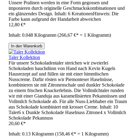
Unsere Pralinen werden in eine Form gegossen und
imponieren durch originelle Geschmackskombinationen und
ein glänzendes Design. Inhalt: 6 KreationenHinweis: Die
Farbe kann aufgrund der Handarbeit abweichen
12,80 €*
Inhalt:
0.048 Kilogramm
(266,67 €* = 1 Kilogramm)
In den Warenkorb
Taler Kollektion
Für unsere Schokoladentaler streichen wir zweierlei
Schokoladen hauchdünn von Hand nach Kevin Kugels
Hausrezept auf und füllen sie mit einer himmlischen
Nusscreme. Dafür rösten wir Piemonteser Haselnüsse,
kombinieren sie mit Zitronenschale und dunkler Schokolade
zu einem frischen Knackerlebnis. Die Vollmilchtaler runden
wir mit einer Gianduja aus karamellisierten Pekannüssen und
Vollmilch Schokolade ab. Für alle Nuss-Liebhaber ein Traum
aus Schokolade kombiniert mit krosser Creme. Inhalt: 10
Taler6 x Dunkle Schokolade Haselnuss Zitrone4 x Vollmilch
Schokolade Pekannuss
20,60 €*
Inhalt:
0.13 Kilogramm
(158,46 €* = 1 Kilogramm)