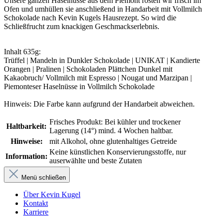
Unsere ganzen Haselnüsse aus dem Piemont rösten wir frisch im
Ofen und umhüllen sie anschließend in Handarbeit mit Vollmilch
Schokolade nach Kevin Kugels Hausrezept. So wird die
Schließfrucht zum knackigen Geschmackserlebnis.
Inhalt 635g:
Trüffel | Mandeln in Dunkler Schokolade | UNIKAT | Kandierte
Orangen | Pralinen | Schokoladen Plättchen Dunkel mit
Kakaobruch/ Vollmilch mit Espresso | Nougat und Marzipan |
Piemonteser Haselnüsse in Vollmilch Schokolade
Hinweis: Die Farbe kann aufgrund der Handarbeit abweichen.
Frisches Produkt: Bei kühler und trockener
Haltbarkeit:
Lagerung (14°) mind. 4 Wochen haltbar.
Hinweise:
mit Alkohol
, ohne glutenhaltiges Getreide
Keine künstlichen Konservierungsstoffe, nur
Information:
auserwählte und beste Zutaten
Menü schließen
Über Kevin Kugel
Kontakt
Karriere